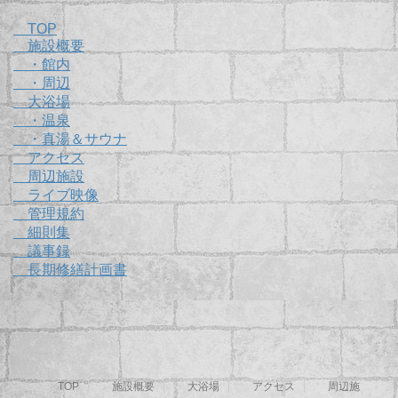
TOP
施設概要
・館内
・周辺
大浴場
・温泉
・真湯＆サウナ
アクセス
周辺施設
ライブ映像
管理規約
細則集
議事録
長期修繕計画書
TOP
施設概要
大浴場
アクセス
周辺施